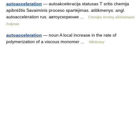
autoacceleration
— autoakceleracija statusas T sritis chemija
apibrėžtis Savaiminis proceso spartėjimas. atitikmenys: angl.
autoacceleration rus. автоускорение …
Chemijos terminų aiškinamasis
žodynas
autoacceleration
— noun A local increase in the rate of
polymerization of a viscous monomer …
Wiktionary