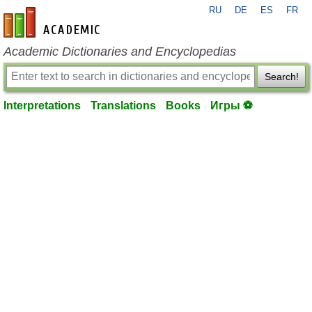
RU
DE
ES
FR
en-academic.com
Academic Dictionaries and Encyclopedias
Search!
Interpretations
Translations
Books
Игры ⚽