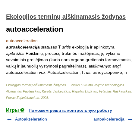
Ekologijos terminų aiškinamasis žodynas
autoacceleration
autoacceleration
autoakceleracija
statusas
T
sritis
ekologija ir aplinkotyra
apibrėžtis
Reiškinių, procesų trukmės mažėjimas, jų vyksmo
savaiminis greitėjimas (kurio nors organo greitesnis formavimasis,
vaikų ir jaunuolių vystymosi pagreitėjimas).
atitikmenys
:
angl.
autoacceleration
vok.
Autoakzeleration, f
rus.
автоускорение, n
Ekologijos terminų aiškinamasis žodynas. – Vilnius : Grunto valymo technologijos
.
Algimantas Paulauskas, Karolis Jankevičius, Rapolas Liužinas, Vytautas Raškauskas,
Petras Zajančkauskas
.
2008
.
Игры ⚽
Поможем решить контрольную работу
Autoakzeleration
autoakceleracija