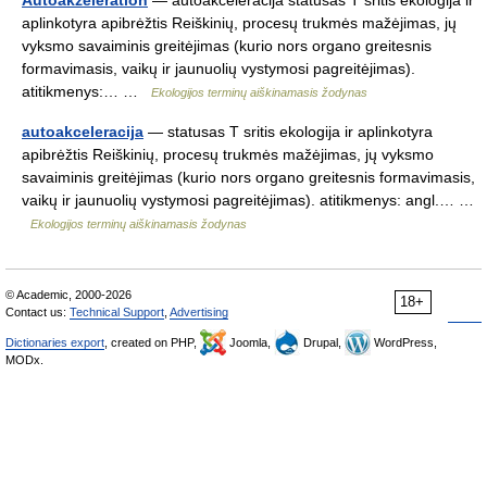
Autoakzeleration
— autoakceleracija statusas T sritis ekologija ir
aplinkotyra apibrėžtis Reiškinių, procesų trukmės mažėjimas, jų
vyksmo savaiminis greitėjimas (kurio nors organo greitesnis
formavimasis, vaikų ir jaunuolių vystymosi pagreitėjimas).
atitikmenys:… …
Ekologijos terminų aiškinamasis žodynas
autoakceleracija
— statusas T sritis ekologija ir aplinkotyra
apibrėžtis Reiškinių, procesų trukmės mažėjimas, jų vyksmo
savaiminis greitėjimas (kurio nors organo greitesnis formavimasis,
vaikų ir jaunuolių vystymosi pagreitėjimas). atitikmenys: angl.… …
Ekologijos terminų aiškinamasis žodynas
© Academic, 2000-2026
18+
Contact us:
Technical Support
,
Advertising
Dictionaries export
, created on PHP,
Joomla,
Drupal,
WordPress,
MODx.