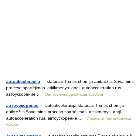
autoakceleracija
— statusas T sritis chemija apibrėžtis Savaiminis
proceso spartėjimas. atitikmenys: angl. autoacceleration rus.
автоускорение …
Chemijos terminų aiškinamasis žodynas
автоускорение
— autoakceleracija statusas T sritis chemija
apibrėžtis Savaiminis proceso spartėjimas. atitikmenys: angl.
autoacceleration rus. автоускорение …
Chemijos terminų aiškinamasis
žodynas